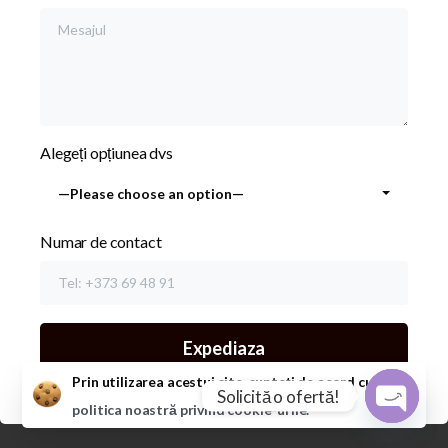
Alegeți opțiunea dvs
—Please choose an option—
Numar de contact
Close
Prin utilizarea acestui site, sunteți de acord cu
politica noastră privind cookie-urile.
Open ch