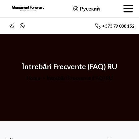
Русский
+373 79 088 152
Întrebări
Frecvente
(FAQ)
RU
Home
Întrebări Frecvente (FAQ) RU