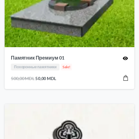
Памятник Премиум 01
Похоронные памятники
Sale!
Первоначальная
Текущая
500,00
MDL
50,00
MDL
цена
цена:
составляла
50,00 MDL.
500,00 MDL.