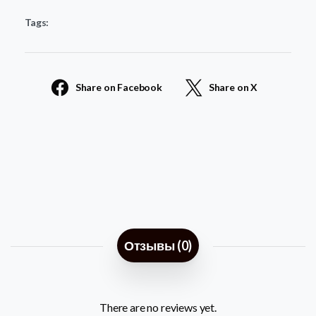
детям
Tags:
12
quantity
Share on Facebook
Share on X
Отзывы (0)
There are no reviews yet.