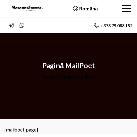
Română
+373 79 088 152
Pagină
MailPoet
Home
Pagină MailPoet
[mailpoet_page]