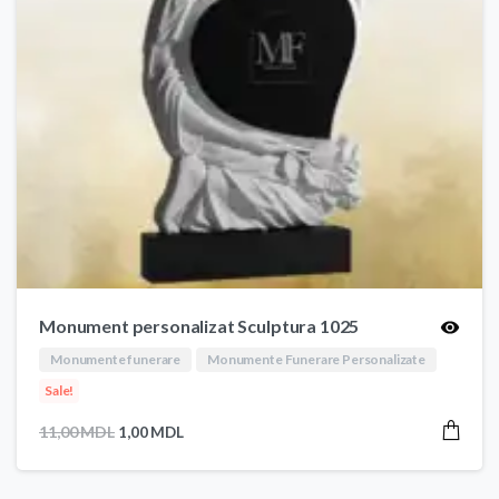
Monument personalizat Sculptura 1025
Monumente funerare
Monumente Funerare Personalizate
Sale!
Prețul
Prețul
11,00
MDL
1,00
MDL
inițial
curent
a
este: