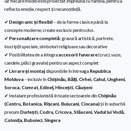
iar fiecare model este proiectat împreună cu familia, pentru a
reflecta emoție, respect și recunoștință.
✔
Design unic și flexibil
– de la forme clasice până la
concepte moderne, create exclusiv pentru dvs.
✔
Personalizare completă
: gravură artistică, portrete,
inscripții speciale, simboluri religioase sau decorative
✔ Posibilitatea de a integra
accesorii funerare
(cruci, vaze,
candele, plăci gravate) pentru un aspect complet
✔
Livrare și montaj
disponibile în întreaga
Republica
Moldova
– inclusiv în
Chișinău, Bălți, Orhei, Cahul, Ungheni,
Soroca, Comrat, Edineț, Hîncești, Căușeni
✔ Instalare profesionistă în toate sectoarele din
Chișinău
(Centru, Botanica, Rîșcani, Buiucani, Ciocana)
și în suburbii
precum
Durlești, Codru, Cricova, Stăuceni, Vadul lui Vodă,
Colonița, Bubuieci, Sîngera