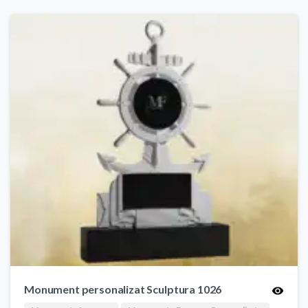
fost:
1,00 MDL.
11,00 MDL.
Monument personalizat Sculptura 1026