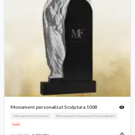
Monument personalizat Sculptura 1008
Monumente funerare
Monumente Funerare Personalizate
Sale!
Prețul
Prețul