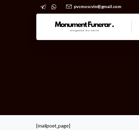
pvcmoscvin@gmail.com
[mailpoet_page]