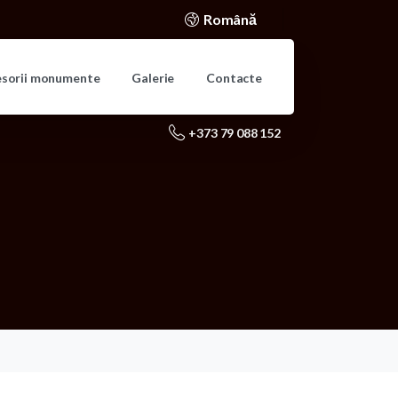
Română
esorii monumente
Galerie
Contacte
+373 79 088 152