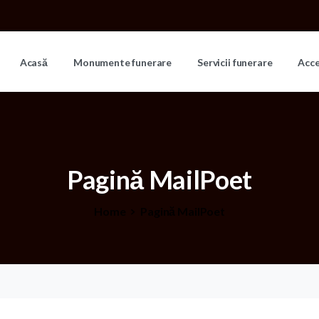
Acasă
Monumente funerare
Servicii funerare
Acc
Pagină
MailPoet
Home
Pagină MailPoet