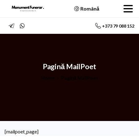
Română
+373 79 088 152
Pagină
MailPoet
Home
Pagină MailPoet
[mailpoet_page]