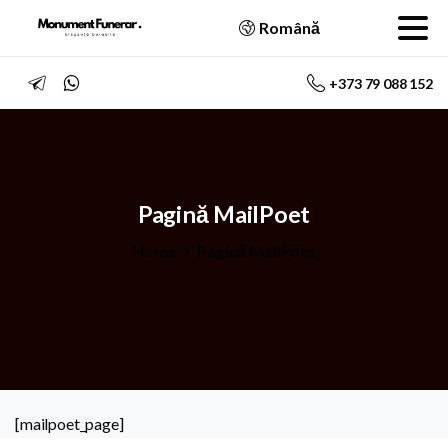
Română
+373 79 088 152
Pagină
MailPoet
Home
Pagină MailPoet
[mailpoet_page]