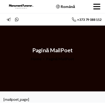
Română
+373 79 088 152
Pagină
MailPoet
Home
Pagină MailPoet
[mailpoet_page]