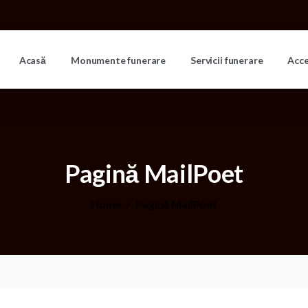
Acasă
Monumente funerare
Servicii funerare
Acc
Pagină
MailPoet
Home
Pagină MailPoet