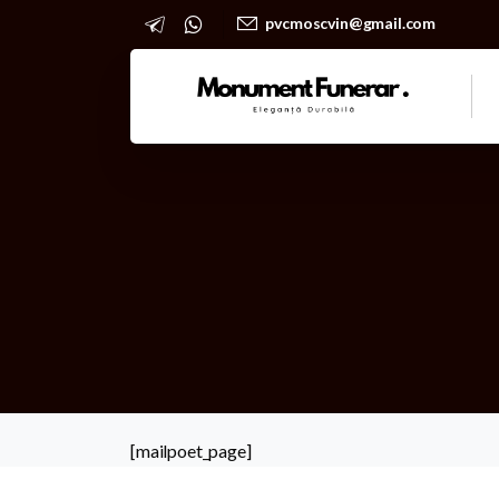
pvcmoscvin@gmail.com
[mailpoet_page]