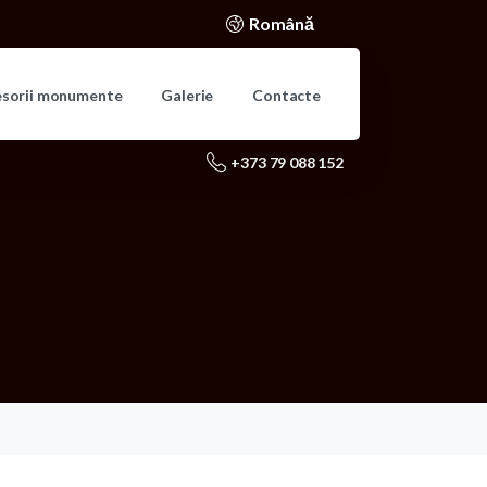
Română
esorii monumente
Galerie
Contacte
+373 79 088 152