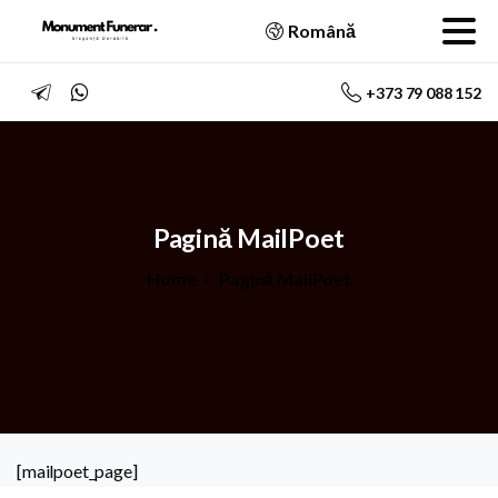
Română
+373 79 088 152
Pagină
MailPoet
Home
Pagină MailPoet
[mailpoet_page]