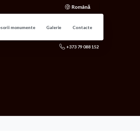
Română
esorii monumente
Galerie
Contacte
+373 79 088 152