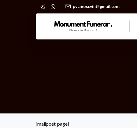
pvcmoscvin@gmail.com
[mailpoet_page]