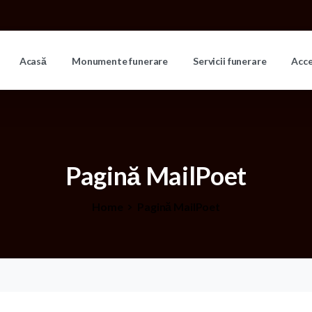
Acasă
Monumente funerare
Servicii funerare
Acc
Pagină
MailPoet
Home
Pagină MailPoet