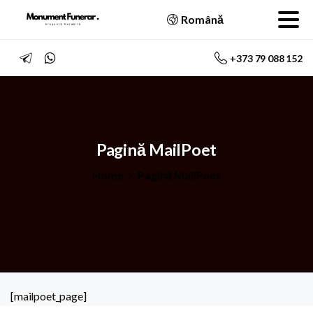
Română
+373 79 088 152
Pagină
MailPoet
Home
Pagină MailPoet
[mailpoet_page]