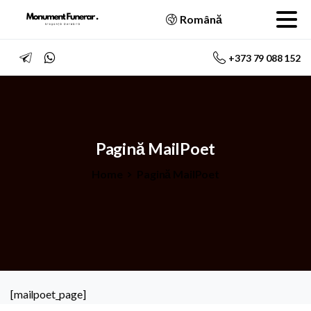
Română
+373 79 088 152
Pagină
MailPoet
Home
Pagină MailPoet
[mailpoet_page]