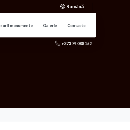
Română
esorii monumente
Galerie
Contacte
+373 79 088 152