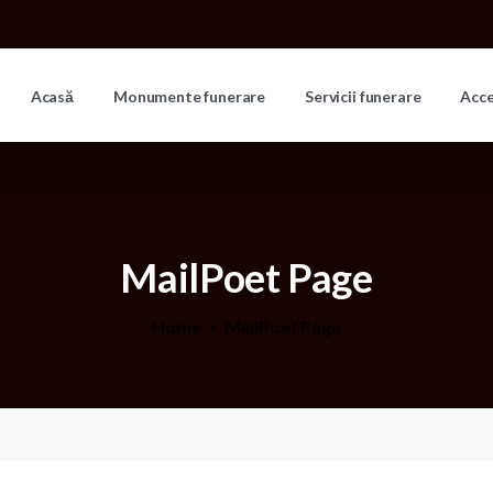
Acasă
Monumente funerare
Servicii funerare
Acc
MailPoet
Page
Home
MailPoet Page