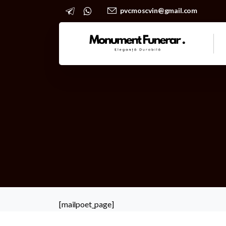
pvcmoscvin@gmail.com
[mailpoet_page]