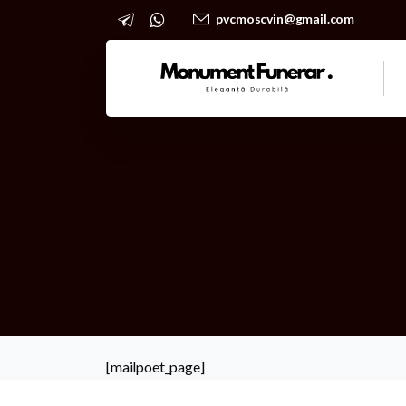
pvcmoscvin@gmail.com
[mailpoet_page]