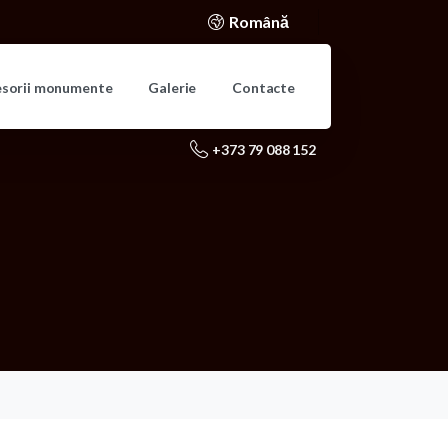
Română
esorii monumente
Galerie
Contacte
+373 79 088 152