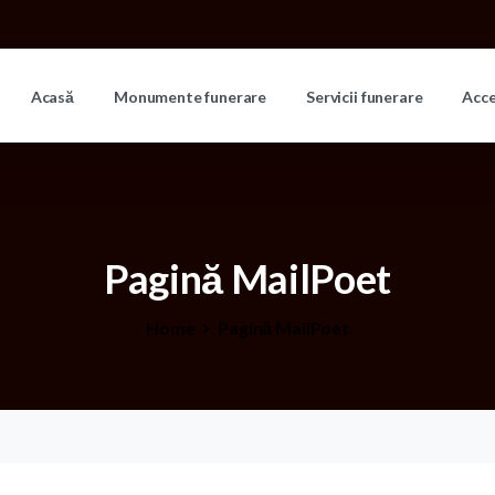
Acasă
Monumente funerare
Servicii funerare
Acc
Pagină
MailPoet
Home
Pagină MailPoet