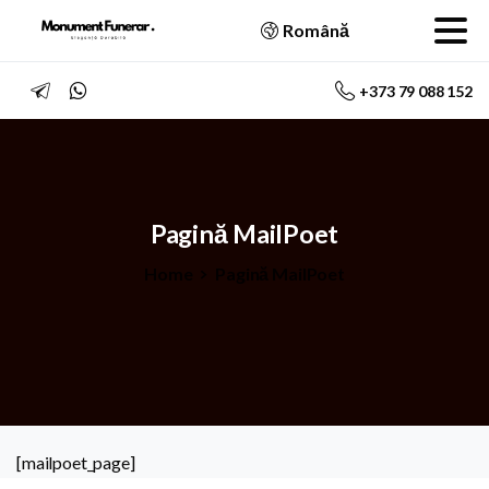
Română
+373 79 088 152
Pagină
MailPoet
Home
Pagină MailPoet
[mailpoet_page]