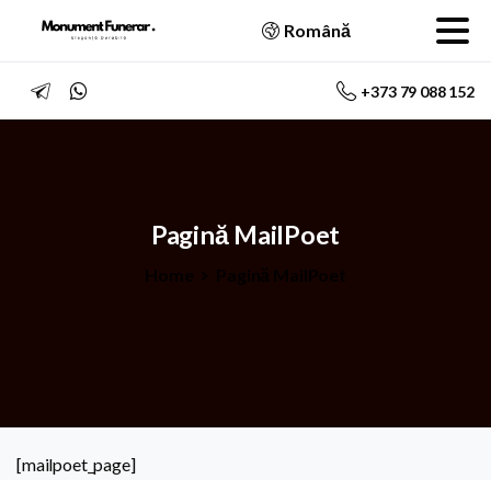
Română
+373 79 088 152
Pagină
MailPoet
Home
Pagină MailPoet
[mailpoet_page]