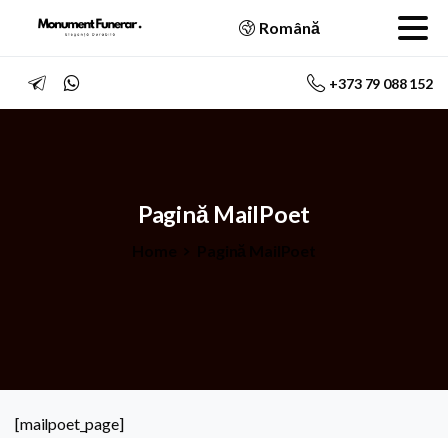
Română
+373 79 088 152
Pagină
MailPoet
Home
Pagină MailPoet
[mailpoet_page]