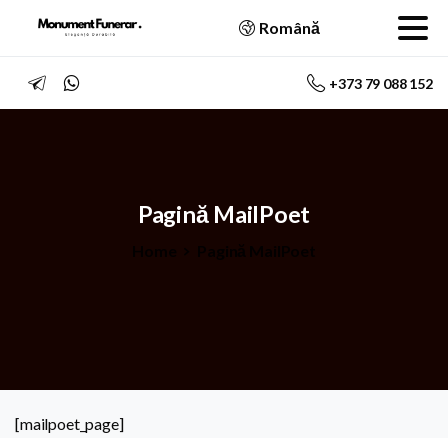
Română
+373 79 088 152
Pagină
MailPoet
Home
Pagină MailPoet
[mailpoet_page]