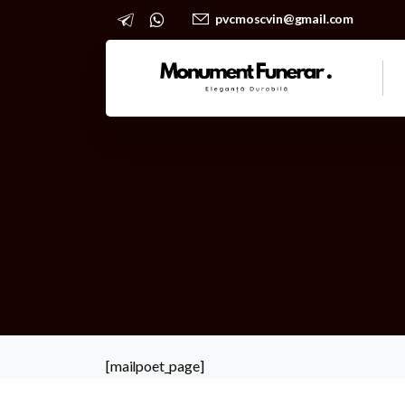
pvcmoscvin@gmail.com
[mailpoet_page]