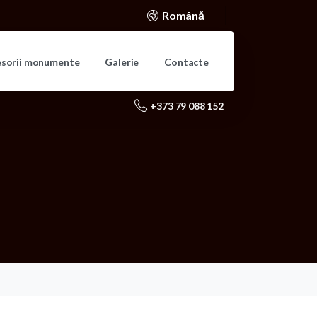
Română
esorii monumente
Galerie
Contacte
+373 79 088 152