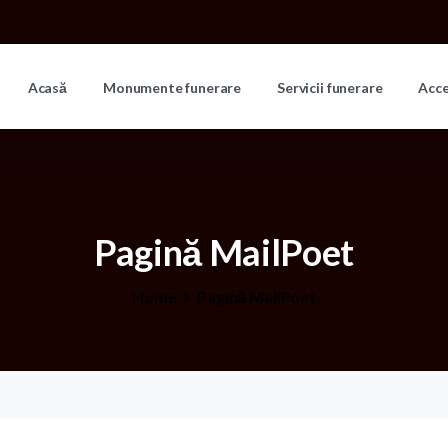
Acasă
Monumente funerare
Servicii funerare
Acc
Pagină
MailPoet
Home
Pagină MailPoet