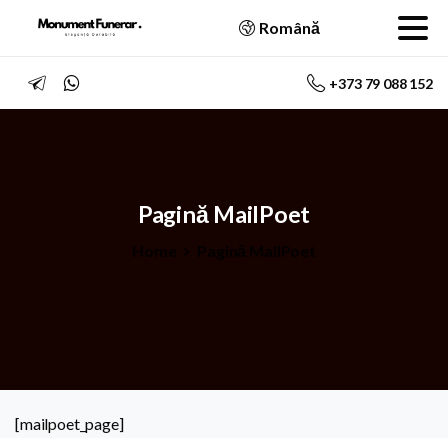
Română
+373 79 088 152
Pagină
MailPoet
Home
Pagină MailPoet
[mailpoet_page]