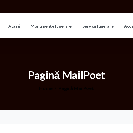
Acasă
Monumente funerare
Servicii funerare
Acc
Pagină
MailPoet
Home
Pagină MailPoet