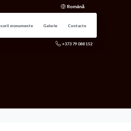
Română
esorii monumente
Galerie
Contacte
+373 79 088 152