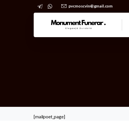
pvcmoscvin@gmail.com
[mailpoet_page]