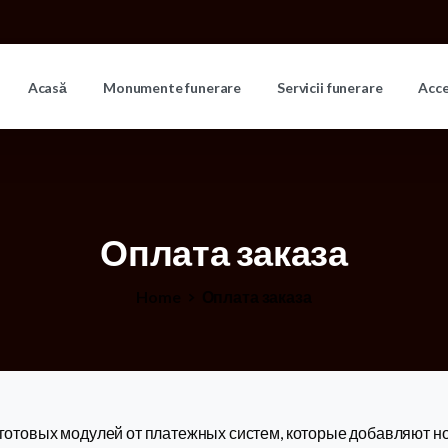
Acasă
Monumente funerare
Servicii funerare
Acc
Оплата
заказа
Home
Оплата заказа
отовых модулей от платежных систем, которые добавляют но