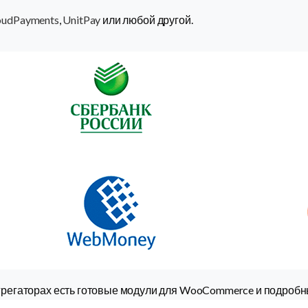
oudPayments
,
UnitPay
или любой другой.
регаторах есть готовые модули для WooCommerce и подробны