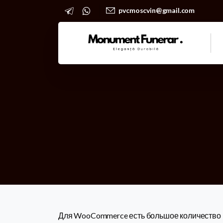
pvcmoscvin@gmail.com
Для WooCommerce есть большое количество г