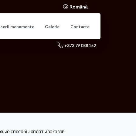
Română
esorii monumente
Galerie
Contacte
+373 79 088 152
вые способы оплаты заказов.