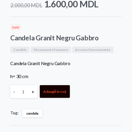
Prețul
Prețul
1.600,00
MDL
2.000,00
MDL
inițial
curent
a
este:
Sale!
fost:
1.600,0
Candela Granit Negru Gabbro
2.000,00 MDL.
Candele
Monumente funerare
Accesorii monumente
Candela Granit Negru Gabbro
h= 30 cm
Candela
-
+
Adaugă în coș
Granit
Tag:
candela
Negru
Gabbro