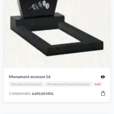
Monument econom 16
Monumente funerare
Monumente Funerare Econom
Sale!
Prețul
Prețul
7.300,00
MDL
6.600,00
MDL
inițial
curent
a
este:
fost:
6.600,00 MDL.