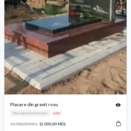
Placare din granit rosu
Monumente funerare
Sale!
Prețul
Prețul
14.000,00
MDL
12.000,00
MDL
inițial
curent