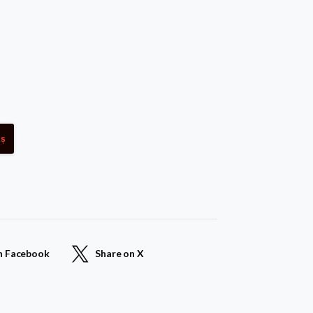
oș
n Facebook
Share on X