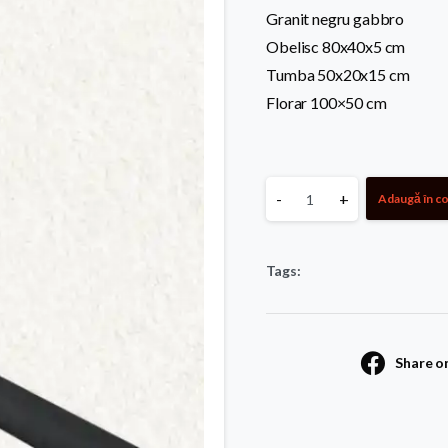
Granit negru gabbro
Obelisc 80x40x5 cm
Tumba 50x20x15 cm
Florar 100×50 cm
Monument
-
+
Adaugă în c
econom
Tags:
23
quantity
Share o