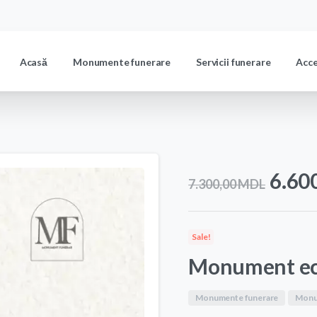
Acasă
Monumente funerare
Servicii funerare
Acc
Prețu
6.60
7.300,00
MDL
iniția
a
Sale!
fost:
Monument e
7.30
Monumente funerare
Monu