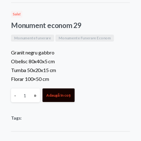
a
este:
Sale!
fost:
6.600,0
Monument econom 29
7.300,00 MDL.
Monumente funerare
Monumente Funerare Econom
Granit negru gabbro
Obelisc 80x40x5 cm
Tumba 50x20x15 cm
Florar 100×50 cm
Monument
-
+
Adaugă în coș
econom
Tags:
29
quantity