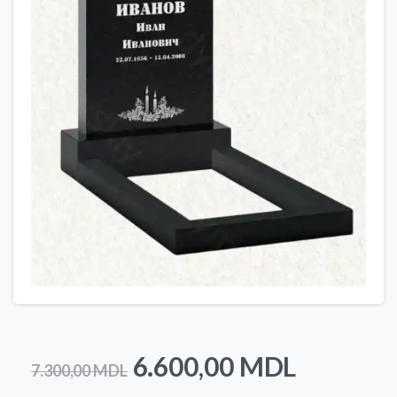
Prețul
Prețul
6.600,00
MDL
7.300,00
MDL
inițial
curent