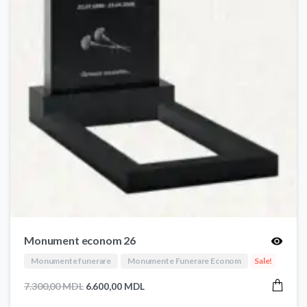
Monument econom 26
Monumente funerare
Monumente Funerare Econom
Sale!
Prețul
Prețul
7.300,00
MDL
6.600,00
MDL
inițial
curent