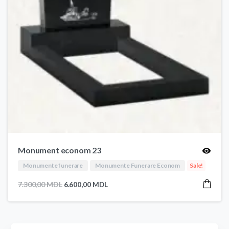
Monument econom 23
Monumente funerare
Monumente Funerare Econom
Sale!
Prețul
Prețul
7.300,00
MDL
6.600,00
MDL
inițial
curent
a
este:
fost:
6.600,00 MDL.