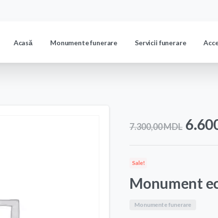
Acasă
Monumente funerare
Servicii funerare
Acc
Prețu
6.60
7.300,00
MDL
iniția
a
Sale!
fost:
Monument e
7.30
Monumente funerare