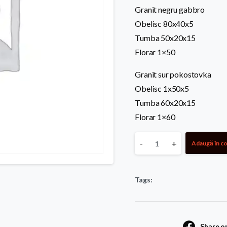
Granit negru gabbro
Obelisc 80x40x5
Tumba 50x20x15
Florar 1×50
Granit sur pokostovka
Obelisc 1x50x5
Tumba 60x20x15
Florar 1×60
Monument
-
+
Adaugă în c
econom
Tags:
41
quantity
Share o