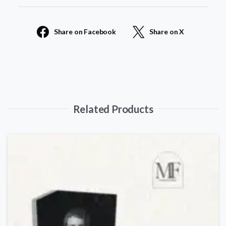
quantity
Share on Facebook
Share on X
Related Products