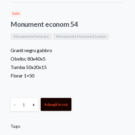
a
este:
Sale!
fost:
6.600,0
Monument econom 54
7.300,00 MDL.
Monumente funerare
Monumente Funerare Econom
Granit negru gabbro
Obelisc 80x40x5
Tumba 50x20x15
Florar 1×50
Monument
-
+
Adaugă în coș
econom
Tags:
54