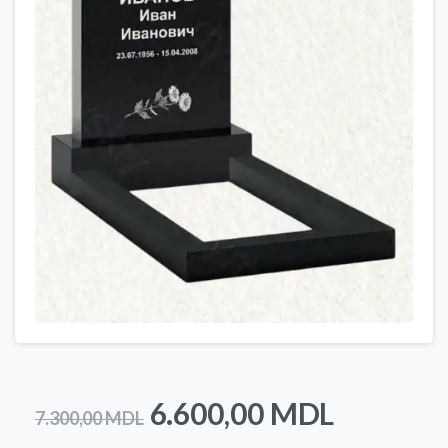
Prețul
Prețul
6.600,00
MDL
7.300,00
MDL
inițial
curent