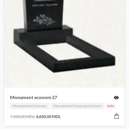
Monument econom 27
Monumente funerare
Monumente Funerare Econom
Sale!
Prețul
Prețul
7.300,00
MDL
6.600,00
MDL
inițial
curent