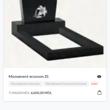
Monument econom 25
Monumente funerare
Monumente Funerare Econom
Sale!
Prețul
Prețul
7.300,00
MDL
6.600,00
MDL
inițial
curent
a
este:
fost:
6.600,00 MDL.