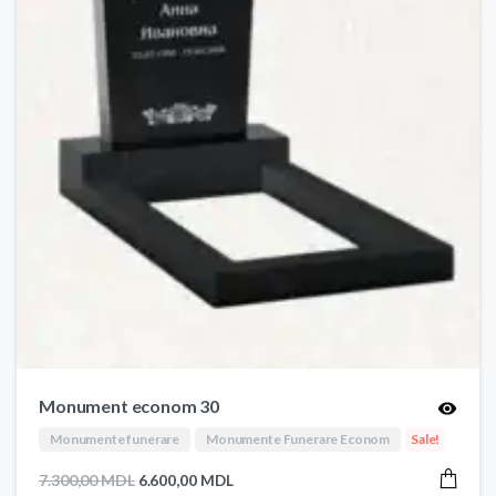
Monument econom 30
Monumente funerare
Monumente Funerare Econom
Sale!
Prețul
Prețul
7.300,00
MDL
6.600,00
MDL