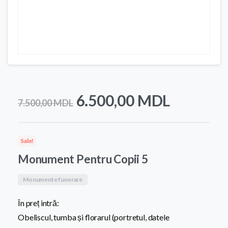
Prețul
Prețul
6.500,00
MDL
7.500,00
MDL
inițial
curent
a
este:
Sale!
fost:
6.500,0
Monument Pentru Copii 5
7.500,00 MDL.
Monumente funerare
În preț intră:
Obeliscul, tumba și florarul (portretul, datele