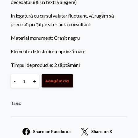
decedatului și un text la alegere)
In legatură cu cursul valutar fluctuant, vă rugăm să
precizați prețul pe site sau la consultant.
Material monument: Granit negru
Elemente de lustruire: cuprinzătoare
Timpul de producție: 2 săptămâni
Monument
-
+
Adaugă în coș
Pentru
Tags:
Copii
5
Share on Facebook
Share on X
quantity