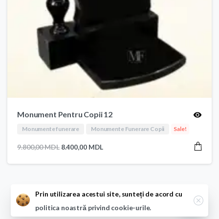
Monument Pentru Copii 12
Monumente funerare
Monumente Funerare Copii
Sale!
Prețul
Prețul
9.800,00
MDL
8.400,00
MDL
inițial
curent
a
este:
fost:
8.400,00 MDL.
9.800,00 MDL.
Close
Prin utilizarea acestui site, sunteți de acord cu
politica noastră privind cookie-urile.