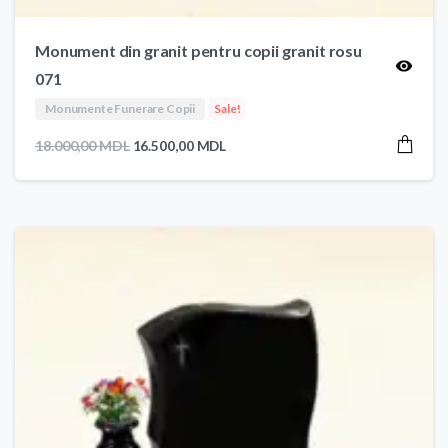
Monument din granit pentru copii granit rosu
071
Monumente Funerare Copii
Sale!
Prețul
Prețul
18.000,00
MDL
16.500,00
MDL
inițial
curent
a
este:
fost:
16.500,00 MDL.
18.000,00 MDL.