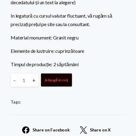
decedatului și un text la alegere)
In legatură cu cursul valutar fluctuant, vă rugăm să
precizați prețul pe site sau la consultant.
Material monument: Granit negru
Elemente de lustruire: cuprinzătoare
Timpul de producție: 2 săptămâni
Monument
-
+
Adaugă în coș
Pentru
Tags:
Copii
8
Share on Facebook
Share on X
quantity