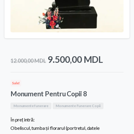
Prețul
Prețul
9.500,00
MDL
12.000,00
MDL
inițial
curent
a
este:
Sale!
fost:
9.500,0
Monument Pentru Copii 8
12.000,00 MDL.
Monumente funerare
Monumente Funerare Copii
În preț intră:
Obeliscul, tumba și florarul (portretul, datele