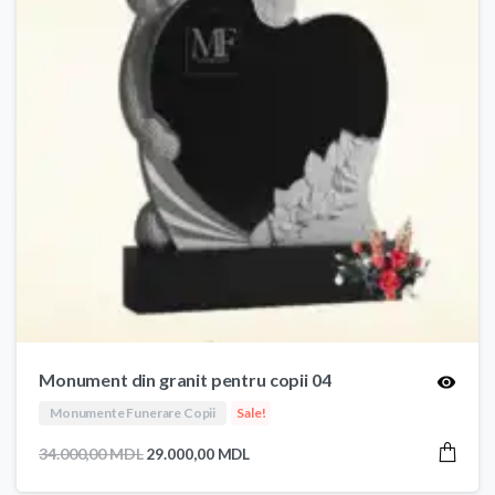
Monument din granit pentru copii 04
Monumente Funerare Copii
Sale!
Prețul
Prețul
34.000,00
MDL
29.000,00
MDL
inițial
curent