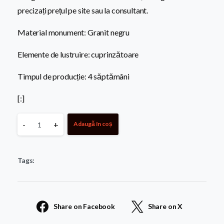
precizați prețul pe site sau la consultant.
Material monument: Granit negru
Elemente de lustruire: cuprinzătoare
Timpul de producție: 4 săptămâni
[:]
[:ro]Monument
-
+
Adaugă în coș
Premium
Tags:
07[:]
quantity
Share on Facebook
Share on X