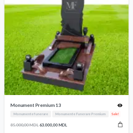
Monument Premium 13
Monumente funerare
Monumente Funerare Premium
Sale!
Prețul
Prețul
85.000,00
MDL
63.000,00
MDL
inițial
curent