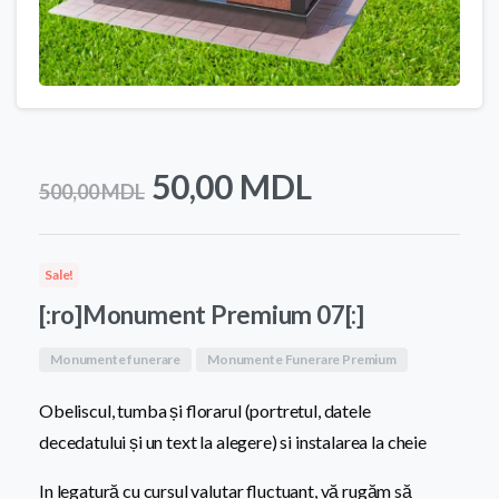
Prețul
Prețul
50,00
MDL
500,00
MDL
inițial
curent
a
este:
Sale!
fost:
50,00 MDL.
[:ro]Monument Premium 07[:]
500,00 MDL.
Monumente funerare
Monumente Funerare Premium
Obeliscul, tumba și florarul (portretul, datele
decedatului și un text la alegere) si instalarea la cheie
In legatură cu cursul valutar fluctuant, vă rugăm să