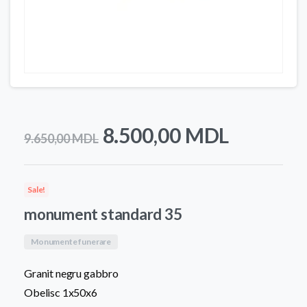
Prețul
Prețul
8.500,00
MDL
9.650,00
MDL
inițial
curent
a
este:
Sale!
fost:
8.500,0
monument standard 35
9.650,00 MDL.
Monumente funerare
Granit negru gabbro
Obelisc 1x50x6