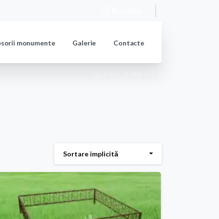
Română
esorii monumente
Galerie
Contacte
+373 79 088 152
Sortare implicită