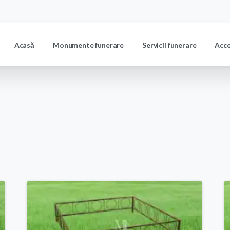
Acasă
Monumente funerare
Servicii funerare
Acc