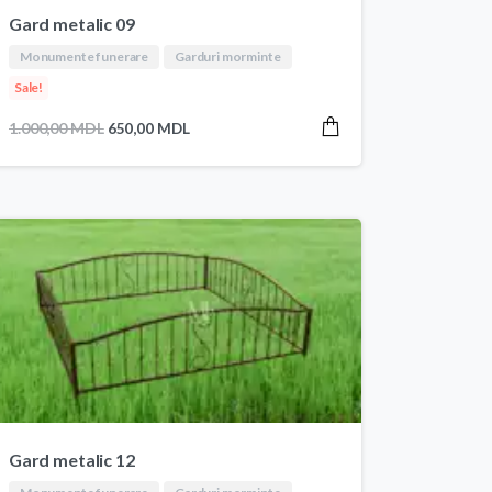
Gard metalic 09
Monumente funerare
Garduri morminte
Sale!
Prețul
Prețul
1.000,00
MDL
650,00
MDL
inițial
curent
a
este:
fost:
650,00 MDL.
1.000,00 MDL.
Gard metalic 12