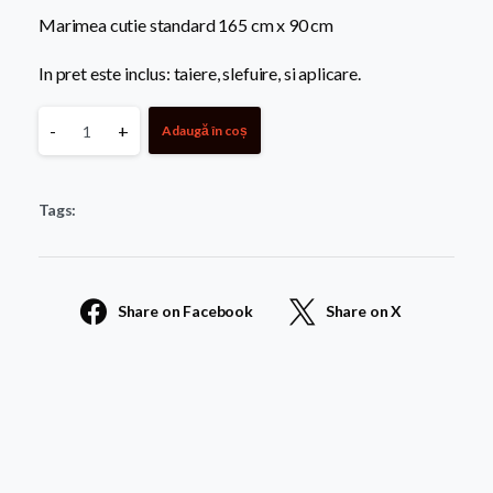
Marimea cutie standard 165 cm x 90 cm
In pret este inclus: taiere, slefuire, si aplicare.
Fundatie
-
+
Adaugă în coș
Granit
Tags:
Gri
combinat
Share on Facebook
Share on X
cu
Negru
quantity