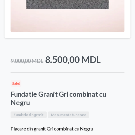
Prețul
Prețul
8.500,00
MDL
9.000,00
MDL
inițial
curent
a
este:
Sale!
fost:
8.500,0
Fundatie Granit Gri combinat cu
9.000,00 MDL.
Negru
Fundatie din granit
Monumente funerare
Placare din granit Gri combinat cu Negru