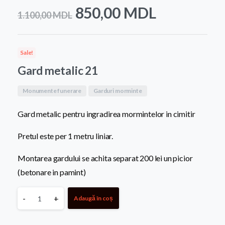
Prețul
Prețul
850,00
MDL
1.100,00
MDL
inițial
curent
a
este:
Sale!
fost:
850,00 MD
Gard metalic 21
1.100,00 MDL.
Monumente funerare
Garduri morminte
Gard metalic pentru ingradirea mormintelor in cimitir
Pretul este per 1 metru liniar.
Montarea gardului se achita separat 200 lei un picior
(betonare in pamint)
Gard
-
+
Adaugă în coș
metalic