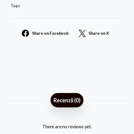
Tags:
21
quantity
Share on Facebook
Share on X
Recenzii (0)
There are no reviews yet.