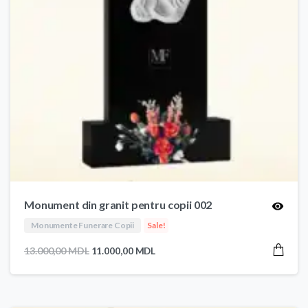
Monument din granit pentru copii 002
Monumente Funerare Copii
Sale!
Prețul
Prețul
13.000,00
MDL
11.000,00
MDL
inițial
curent
a
este:
fost:
11.000,00 MDL.