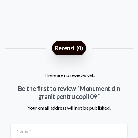
quantity
Recenzii (0)
There are no reviews yet.
Be the first to review “Monument din
granit pentru copii 09”
Your email address will not be published.