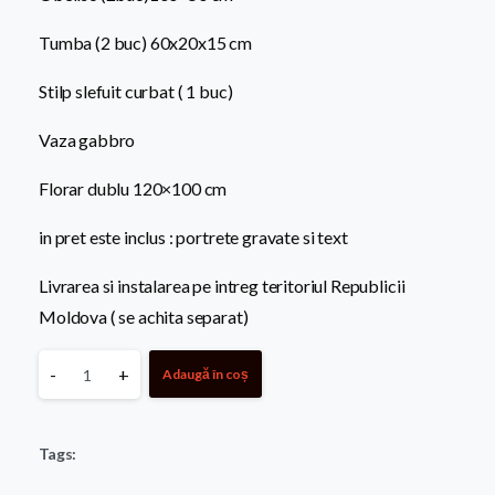
Tumba (2 buc) 60x20x15 cm
Stilp slefuit curbat ( 1 buc)
Vaza gabbro
Florar dublu 120×100 cm
in pret este inclus : portrete gravate si text
Livrarea si instalarea pe intreg teritoriul Republicii
Moldova ( se achita separat)
Monument
-
+
Adaugă în coș
granit
Tags:
dublu