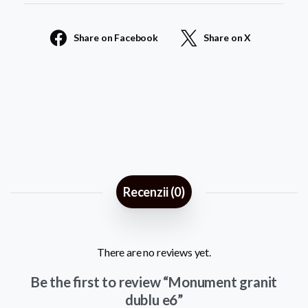
e6
Share on Facebook
Share on X
quantity
Recenzii (0)
There are no reviews yet.
Be the first to review “Monument granit
dublu e6”