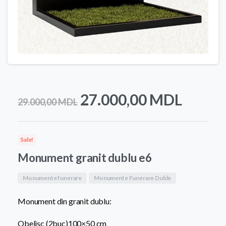
Prețul
Prețul
27.000,00
MDL
29.000,00
MDL
inițial
curen
a
este:
Sale!
fost:
27.00
Monument granit dublu e6
29.000,00 MDL.
Monumente funerare
Monumente Funerare Duble
Monument din granit dublu:
Obelisc (2buc)100×50 cm