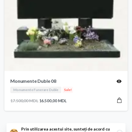
Monumente Duble 08
Monumente Funerare Duble
Sale!
Prețul
Prețul
17.500,00
MDL
16.500,00
MDL
inițial
curent
a
este:
fost:
16.500,00 MDL.
17.500,00 MDL.
Close
Prin utilizarea acestui site, sunteți de acord cu