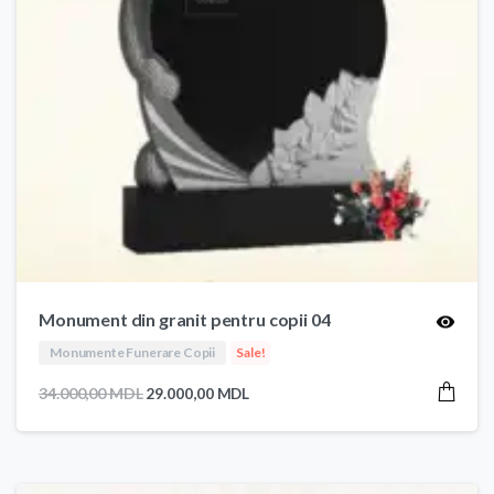
Monument din granit pentru copii 04
Monumente Funerare Copii
Sale!
Prețul
Prețul
34.000,00
MDL
29.000,00
MDL
inițial
curent
a
este:
fost:
29.000,00 MDL.