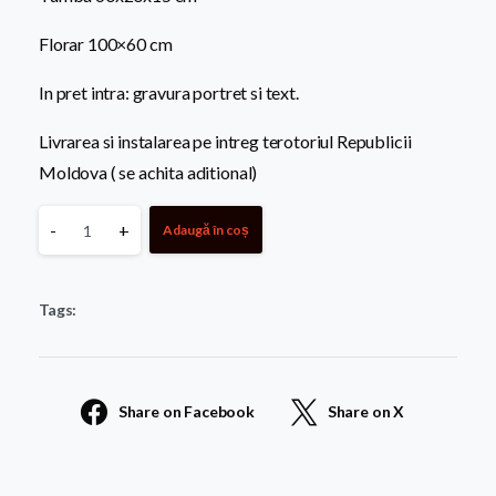
Florar 100×60 cm
In pret intra: gravura portret si text.
Livrarea si instalarea pe intreg terotoriul Republicii
Moldova ( se achita aditional)
Monument
-
+
Adaugă în coș
granit
Tags:
negru
copii
Share on Facebook
Share on X
1042
quantity