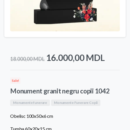
Prețul
Prețul
16.000,00
MDL
18.000,00
MDL
inițial
curen
a
este:
Sale!
fost:
16.00
Monument granit negru copii 1042
18.000,00 MDL.
Monumente funerare
Monumente Funerare Copii
Obelisc 100x50x6 cm
Tumba 60x20x15 cm