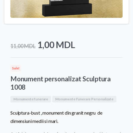
Prețul
Prețul
1,00
MDL
11,00
MDL
inițial
curent
a
este:
Sale!
fost:
1,00 MDL.
Monument personalizat Sculptura
11,00 MDL.
1008
Monumente funerare
Monumente Funerare Personalizate
Sculptura-bust , monument din granit negru de
dimensiuni medii si mari.