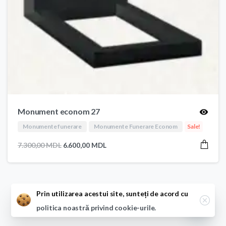
Monument econom 27
Monumente funerare
Monumente Funerare Econom
Sale!
Prețul
Prețul
7.300,00
MDL
6.600,00
MDL
inițial
curent
a
este:
fost:
6.600,00 MDL.
7.300,00 MDL.
Close
Prin utilizarea acestui site, sunteți de acord cu
politica noastră privind cookie-urile.
Open ch