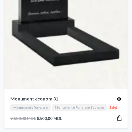
Monument econom 31
Monumente funerare
Monumente Funerare Econom
Sale!
Prețul
Prețul
9.500,00
MDL
8.500,00
MDL
inițial
curent
a
este: