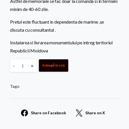
Astfel de memoriale se fac doar la comanda si in termeni
minim de 40-60 zile.
Pretul este fluctuant in dependenta de marime ,se
discuta cu consultantul .
Instalarea si livrarea monumentului pe intreg teritoriul
Republicii Moldova
Monument
-
+
Adaugă în coș
personalizat
Tags:
Sculptura
1008
Share on Facebook
Share on X
quantity