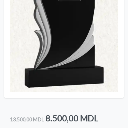
Prețul
Prețul
8.500,00
MDL
13.500,00
MDL
inițial
curent