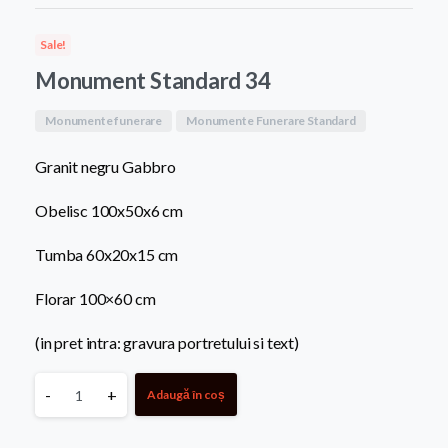
a
este:
Sale!
fost:
8.500,0
Monument Standard 34
13.500,00 MDL.
Monumente funerare
Monumente Funerare Standard
Granit negru Gabbro
Obelisc 100x50x6 cm
Tumba 60x20x15 cm
Florar 100×60 cm
(in pret intra: gravura portretului si text)
Monument
-
+
Adaugă în coș
Standard