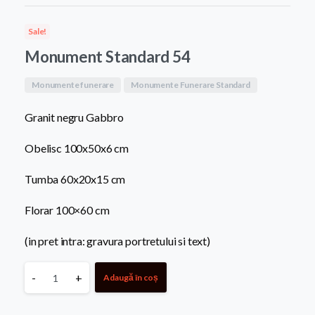
a
este:
Sale!
fost:
8.300,0
Monument Standard 54
9.500,00 MDL.
Monumente funerare
Monumente Funerare Standard
Granit negru Gabbro
Obelisc 100x50x6 cm
Tumba 60x20x15 cm
Florar 100×60 cm
(in pret intra: gravura portretului si text)
Monument
-
+
Adaugă în coș
Standard