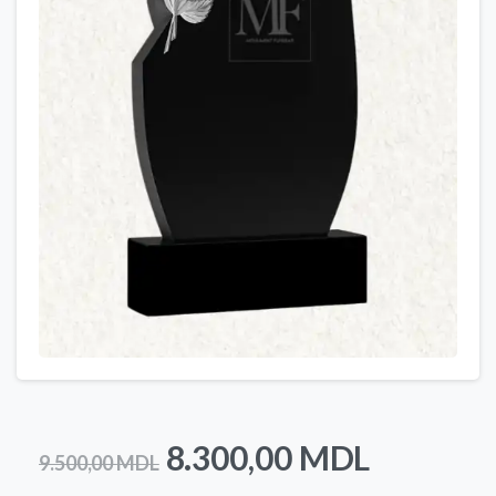
Prețul
Prețul
8.300,00
MDL
9.500,00
MDL
inițial
curent