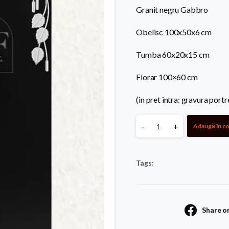
Granit negru Gabbro
Obelisc 100x50x6 cm
Tumba 60x20x15 cm
Florar 100×60 cm
(in pret intra: gravura portre
Monument
-
+
Adaugă în c
Standard
Tags:
39
quantity
Share o