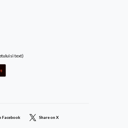
tului si text)
oș
n Facebook
Share on X