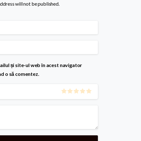
ddress will not be published.
lul și site-ul web în acest navigator
nd o să comentez.