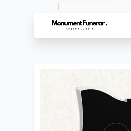
pvcmoscvin@gmail.com