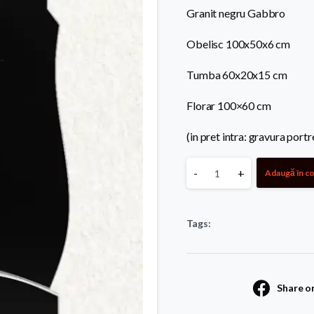
Granit negru Gabbro
Obelisc 100x50x6 cm
Tumba 60x20x15 cm
Florar 100×60 cm
(in pret intra: gravura portre
Monument
-
+
Adaugă în c
standard
Tags:
44
quantity
Share o