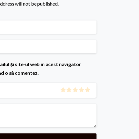
ddress will not be published.
lul și site-ul web în acest navigator
nd o să comentez.