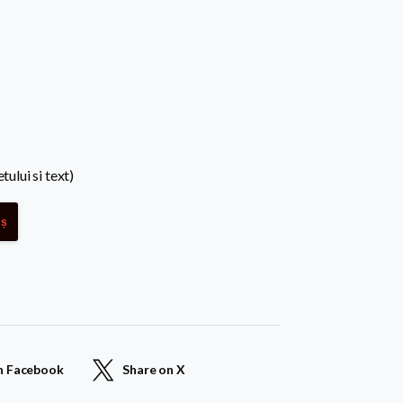
tului si text)
oș
n Facebook
Share on X