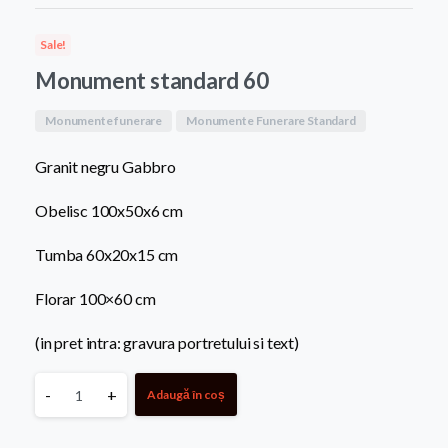
a
este:
Sale!
fost:
8.400,0
Monument standard 60
9.500,00 MDL.
Monumente funerare
Monumente Funerare Standard
Granit negru Gabbro
Obelisc 100x50x6 cm
Tumba 60x20x15 cm
Florar 100×60 cm
(in pret intra: gravura portretului si text)
Monument
-
+
Adaugă în coș
standard