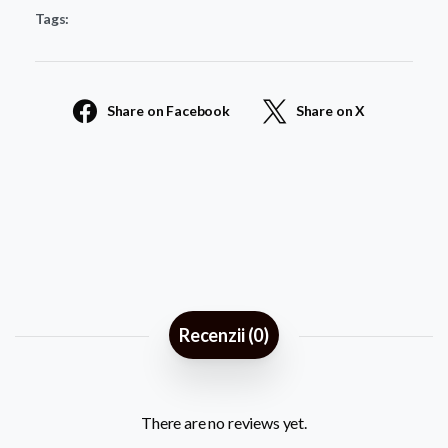
Tags:
60
quantity
Share on Facebook
Share on X
Recenzii (0)
There are no reviews yet.