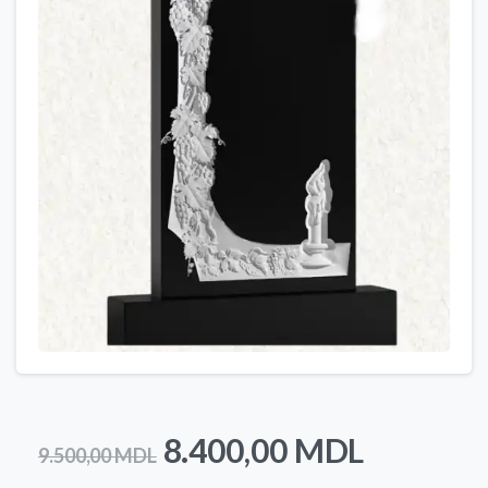
Prețul
Prețul
8.400,00
MDL
9.500,00
MDL
inițial
curent