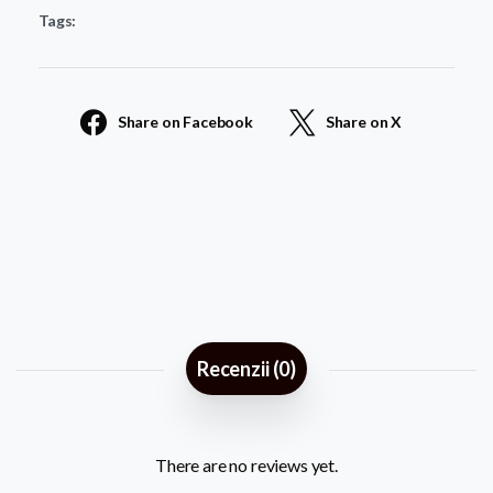
Tags:
63
quantity
Share on Facebook
Share on X
Recenzii (0)
There are no reviews yet.