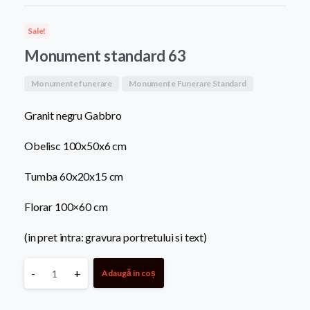
a
este:
Sale!
fost:
8.400,0
Monument standard 63
9.500,00 MDL.
Monumente funerare
Monumente Funerare Standard
Granit negru Gabbro
Obelisc 100x50x6 cm
Tumba 60x20x15 cm
Florar 100×60 cm
(in pret intra: gravura portretului si text)
Monument
-
+
Adaugă în coș
standard