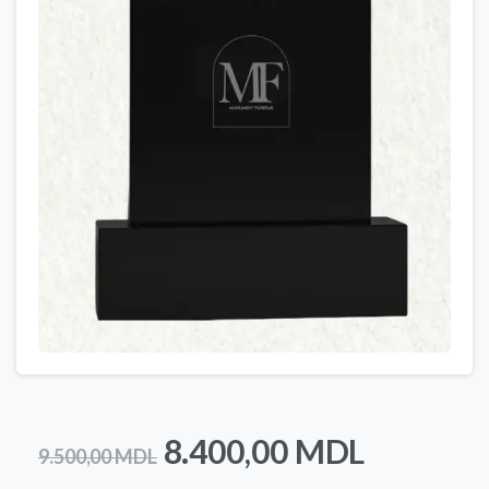
Prețul
Prețul
8.400,00
MDL
9.500,00
MDL
inițial
curent