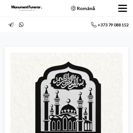
Română
+373 79 088 152