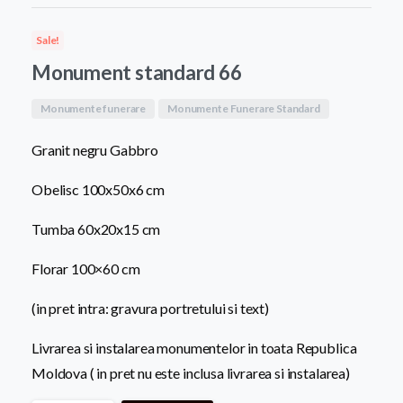
a
este:
Sale!
fost:
8.500,0
Monument standard 66
9.500,00 MDL.
Monumente funerare
Monumente Funerare Standard
Granit negru Gabbro
Obelisc 100x50x6 cm
Tumba 60x20x15 cm
Florar 100×60 cm
(in pret intra: gravura portretului si text)
Livrarea si instalarea monumentelor in toata Republica
Moldova ( in pret nu este inclusa livrarea si instalarea)