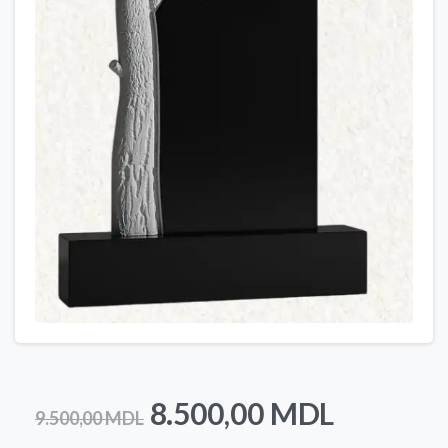
Prețul
Prețul
8.500,00
MDL
9.500,00
MDL
inițial
curent