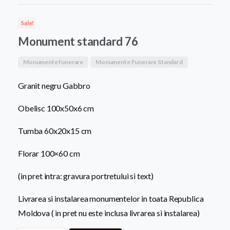
a
este:
Sale!
fost:
8.200,0
Monument standard 76
9.500,00 MDL.
Monumente funerare
Monumente Funerare Standard
Granit negru Gabbro
Obelisc 100x50x6 cm
Tumba 60x20x15 cm
Florar 100×60 cm
(in pret intra: gravura portretului si text)
Livrarea si instalarea monumentelor in toata Republica
Moldova ( in pret nu este inclusa livrarea si instalarea)