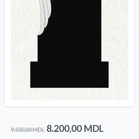
Prețul
Prețul
8.200,00
MDL
9.500,00
MDL
inițial
curent