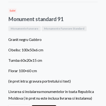
a
este:
Sale!
fost:
8.200,0
Monument standard 91
9.500,00 MDL.
Monumente funerare
Monumente Funerare Standard
Granit negru Gabbro
Obelisc 100x50x6 cm
Tumba 60x20x15 cm
Florar 100×60 cm
(in pret intra: gravura portretului si text)
Livrarea si instalarea monumentelor in toata Republica
Moldova ( in pret nu este inclusa livrarea si instalarea)