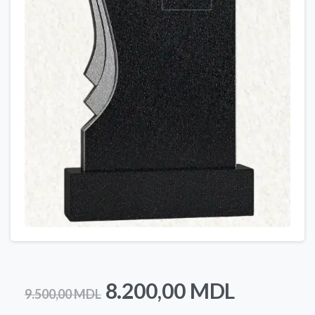
Prețul
Prețul
8.200,00
MDL
9.500,00
MDL
inițial
curent