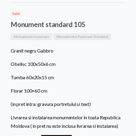
a
este:
Sale!
fost:
8.200,0
Monument standard 105
9.500,00 MDL.
Monumente funerare
Monumente Funerare Standard
Granit negru Gabbro
Obelisc 100x50x6 cm
Tumba 60x20x15 cm
Florar 100×60 cm
(in pret intra: gravura portretului si text)
Livrarea si instalarea monumentelor in toata Republica
Moldova ( in pret nu este inclusa livrarea si instalarea)