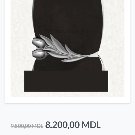
Prețul
Prețul
8.200,00
MDL
9.500,00
MDL
inițial
curent